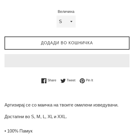
Величина
ДОДАДИ ВО КОШНИЧКА
Share on Facebook
Tweet on Twitter
Pin on Pinterest
Share
Tweet
Pin It
Артизирај се со маичка на твоите омилени изведувачи.
Достапни во S, M, L, XL и XXL.
• 100% Памук