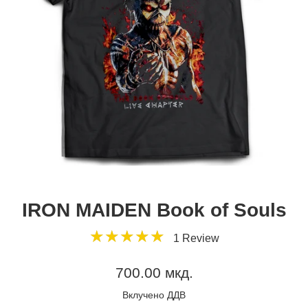
IRON MAIDEN Book of Souls
5
★
★
★
★
★
★
★
★
★
★
1 Review
star
rating
Регуларна
700.00 мкд.
цена
Вклучено ДДВ