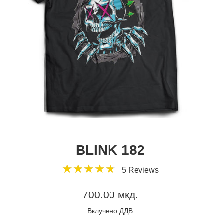
BLINK 182
4.8
★
★
★
★
★
★
★
★
★
★
5 Reviews
star
rating
Регуларна
700.00 мкд.
цена
Вклучено ДДВ