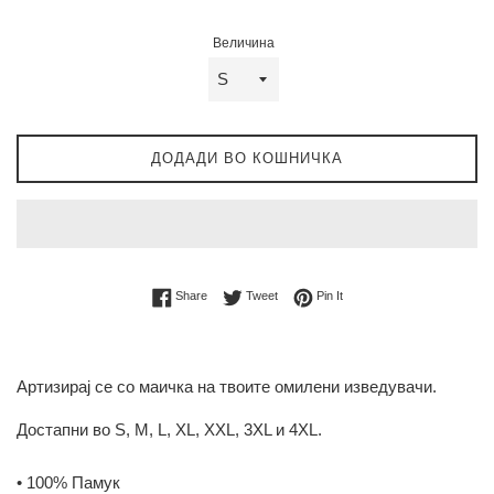
Величина
ДОДАДИ ВО КОШНИЧКА
Share on Facebook
Tweet on Twitter
Pin on Pinterest
Share
Tweet
Pin It
Артизирај се со маичка на твоите омилени изведувачи.
Достапни во S, M, L, XL, XXL, 3XL и 4XL.
• 100% Памук