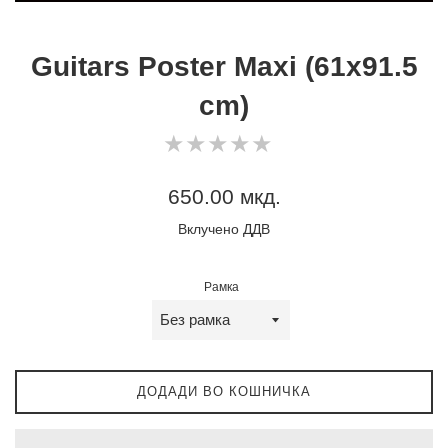
Guitars Poster Maxi (61x91.5
cm)
0
★
★
★
★
★
★
★
★
★
★
star
rating
Регуларна
650.00 мкд.
цена
Вклучено ДДВ
Рамка
ДОДАДИ ВО КОШНИЧКА