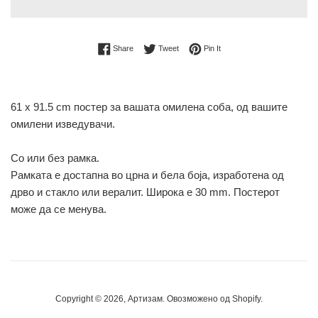
Share on Facebook
Tweet on Twitter
Pin on Pinterest
Share
Tweet
Pin It
61 x 91.5 cm постер за вашата омилена соба, од вашите
омилени изведувачи.
Со или без рамка.
Рамката е достапна во црна и бела боја, изработена од
дрво и стакло или вералит. Широка е 30 mm. Постерот
може да се менува.
Copyright © 2026,
Артизам
. Овозможено од Shopify.