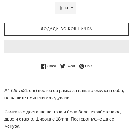
ДОДАДИ ВО КОШНИЧКА
Share on Facebook
Tweet on Twitter
Pin on Pinterest
Share
Tweet
Pin It
А4 (29,7x21 cm) постер со рамка за вашата омилена соба,
од вашите омилени изведувачи.
Рамката е достапна во црна и бела бола, изработена од
дрво и стакло. Широка е 18mm. Постерот може да се
менува.