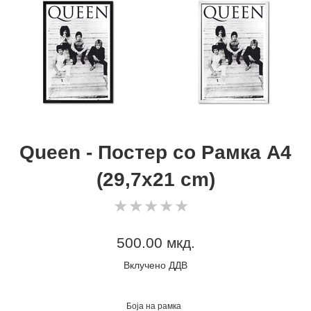
Queen - Постер со Рамка А4
(29,7x21 cm)
0
★
★
★
★
★
★
★
★
★
★
star
rating
Регуларна
500.00 мкд.
цена
Вклучено ДДВ
Боја на рамка